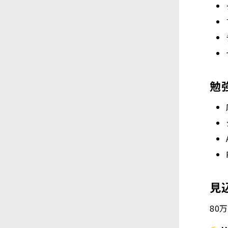
勉
見
80