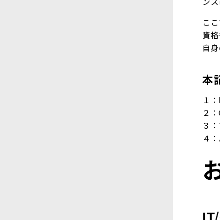
ンス
ここ
資格
自身
本
１：
２：
３：
４：
I